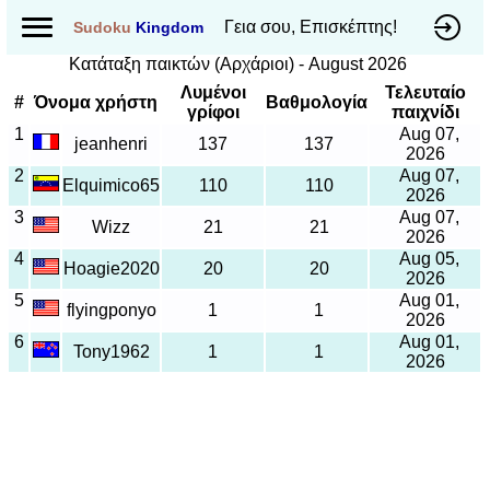
Γεια σου, Επισκέπτης!
Sudoku
Kingdom
Κατάταξη παικτών (Αρχάριοι) - August 2026
Λυμένοι
Τελευταίο
#
Όνομα χρήστη
Βαθμολογία
γρίφοι
παιχνίδι
1
Aug 07,
jeanhenri
137
137
2026
2
Aug 07,
Elquimico65
110
110
2026
3
Aug 07,
Wizz
21
21
2026
4
Aug 05,
Hoagie2020
20
20
2026
5
Aug 01,
flyingponyo
1
1
2026
6
Aug 01,
Tony1962
1
1
2026