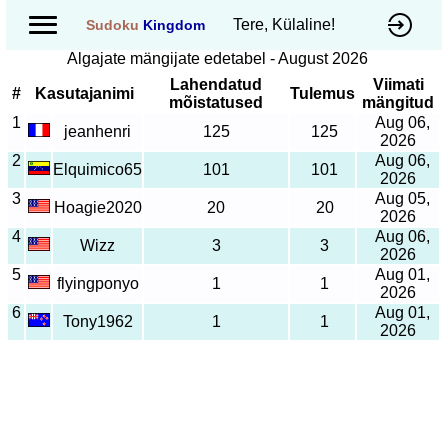
Tere, Külaline!
Sudoku
Kingdom
Algajate mängijate edetabel - August 2026
Lahendatud
Viimati
#
Kasutajanimi
Tulemus
mõistatused
mängitud
1
Aug 06,
jeanhenri
125
125
2026
2
Aug 06,
Elquimico65
101
101
2026
3
Aug 05,
Hoagie2020
20
20
2026
4
Aug 06,
Wizz
3
3
2026
5
Aug 01,
flyingponyo
1
1
2026
6
Aug 01,
Tony1962
1
1
2026