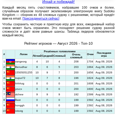
Играй и побеждай!
Каждый месяц пять счастливчиков, набравшие 100 очков и более,
случайным образом получают эксклюзивную электронную книгу Sudoku
Kingdom — сборник из 48 сложных судоку с решениями, который придёт
вам на email.
Присоединиться сейчас!
Чтобы сохранить честную и приятную игру для всех, ежедневный набор
очков может быть ограничен. Это поощряет решение судоку разной
сложности и даёт всем равные шансы. Таблица лидеров обновляется
каждый месяц.
Рейтинг игроков — Август 2026 - Топ-10
Решённые головоломки
Последняя
#
Логин
Очки
Очень
Лёгкий
Средний
Сложный
игра
сложный
1
vangeorg
4
10
4
208
1704
Aug 09, 2026
2
Benudhar
8
6
5
203
1664
Aug 09, 2026
3
15505051255
10
9
7
200
1656
Aug 09, 2026
4
nupur72
10
7
8
196
1624
Aug 09, 2026
5
hhhhzg
0
0
0
201
1608
Aug 09, 2026
6
yzucx
0
0
0
200
1600
Aug 09, 2026
7
slchew
9
9
9
192
1599
Aug 09, 2026
8
Bast
0
0
0
199
1592
Aug 08, 2026
9
honggh
0
0
0
199
1592
Aug 08, 2026
10
robotg
0
0
0
199
1592
Aug 08, 2026