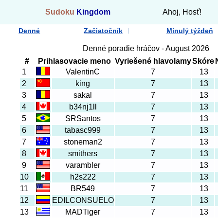
Sudoku
Kingdom
Ahoj, Hosť!
Denné
Začiatočník
Minulý týždeň
Denné poradie hráčov - August 2026
#
Prihlasovacie meno
Vyriešené hlavolamy
Skóre
1
ValentinC
7
13
2
king
7
13
3
sakal
7
13
4
b34nj1ll
7
13
5
SRSantos
7
13
6
tabasc999
7
13
7
stoneman2
7
13
8
smithers
7
13
9
varambler
7
13
10
h2s222
7
13
11
BR549
7
13
12
EDILCONSUELO
7
13
13
MADTiger
7
13