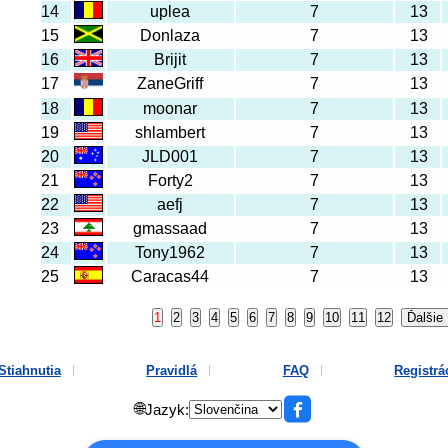
14
uplea
7
13
15
Donlaza
7
13
16
Brijit
7
13
17
ZaneGriff
7
13
18
moonar
7
13
19
shlambert
7
13
20
JLD001
7
13
21
Forty2
7
13
22
aefj
7
13
23
gmassaad
7
13
24
Tony1962
7
13
25
Caracas44
7
13
Stiahnutia
Pravidlá
FAQ
Registrá
🌐
Jazyk: