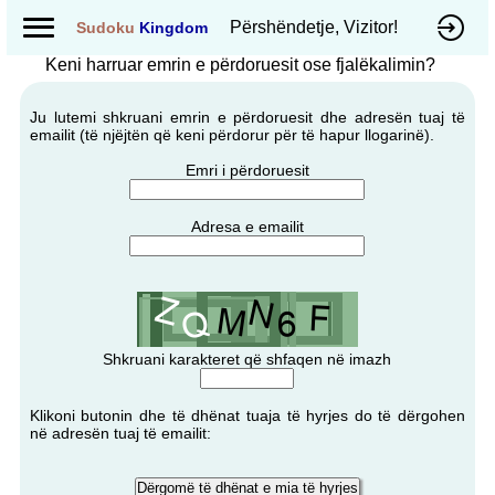
Përshëndetje, Vizitor!
Sudoku
Kingdom
Keni harruar emrin e përdoruesit ose fjalëkalimin?
Ju lutemi shkruani emrin e përdoruesit dhe adresën tuaj të
emailit (të njëjtën që keni përdorur për të hapur llogarinë).
Emri i përdoruesit
Adresa e emailit
Shkruani karakteret që shfaqen në imazh
Klikoni butonin dhe të dhënat tuaja të hyrjes do të dërgohen
në adresën tuaj të emailit: