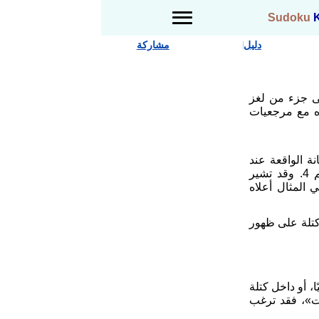
Sudoku
دليل
مشاركة
ى جزء من لغز
اه مع مرجعيات
 التعليمات إلى R8/C9، أي الخانة الواقعة عند
تقاطع الصف 8 والعمود 9، والتي تحتوي حاليًا على الرقم 4. وقد تشير
الكتلة 1 التي تحتوي في المثال أعلاه
كتلة على ظهور
، أو داخل كتلة
 «معطيات»، فقد ترغب