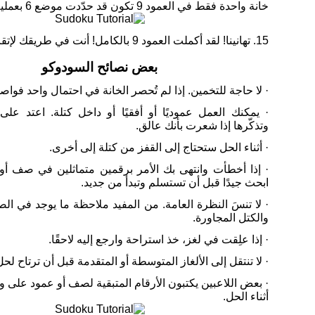
خانة واحدة فقط في العمود 9 تكون قد حدّدت موضع 6 بعملية الاستبعاد.
15. تهانينا! لقد أكملت العمود 9 بالكامل! أنت في طريقك لإتقان السودوكو!
بعض نصائح السودوكو
· لا حاجة للتخمين. إذا لم تُحصر الخانة في احتمال واحد فواص
· يمكنك العمل عموديًا أو أفقيًا أو داخل كتلة. اعتد على
وتذكّرها إذا شعرت بأنك عالق.
· أثناء الحل ستحتاج إلى القفز من كتلة إلى أخرى.
· إذا أخطأت وانتهى بك الأمر برقمين متماثلين في صف أو 
ابحث جيدًا قبل أن تستسلم وتبدأ من جديد.
· لا تنسَ النظرة العامة. من المفيد ملاحظة ما يوجد في ال
والكتل المجاورة.
· إذا علِقت في لغز، خذ استراحة وارجع إليه لاحقًا.
· لا تنتقل إلى الألغاز المتوسطة أو المتقدمة قبل أن ترتاح لحل
· بعض اللاعبين يكتبون الأرقام المتبقية لصف أو عمود على 
أثناء الحل.