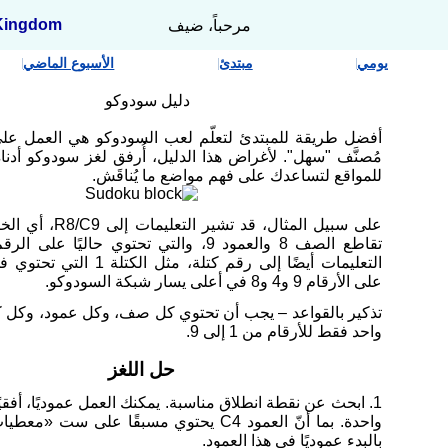
Kingdom
مرحباً، ضيف
يومي
مبتدئ
الأسبوع الماضي
دليل سودوكو
أفضل طريقة للمبتدئ لتعلّم لعب السودوكو هي العمل عل
مُصنَّف "سهل". لأغراض هذا الدليل، أُرفق لغز سودوكو أدن
للمواقع لتساعدك على فهم مواضع ما يُناقَش.
على سبيل المثال، قد تشير
التعليمات أيضًا إلى رقم كتلة، مثل 
على الأرقام 9 و4 و8 في أعلى يسار شبكة السودوكو.
تذكير بالقواعد – يجب أن تحتوي كل صف، وكل عمود، وكل 
واحد فقط للأرقام من 1 إلى 9.
حل اللغز
1. ابحث عن نقطة انطلاق مناسبة. يمكنك العمل عموديًا، أفقيًا
واحدة. بما أنّ العمود C4 يحتوي مسبقًا على ست
بالبدء عموديًا في هذا العمود.