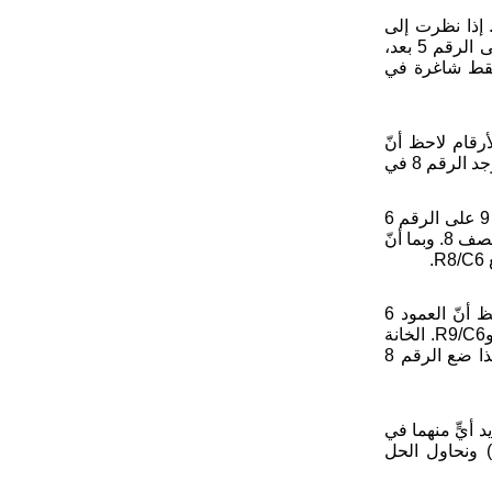
إكمال العمود. إذا نظرت إلى
الكتل 2 و5 و8 معًا ستلاحظ أنّ الكتلة 8 وحدها لا تحتوي على الرقم 5 بعد،
 فقط شاغرة في
8 و9. من بين هذه الأرقام لاحظ أنّ
الرقم 6 موجود بالفعل في الكتلتين المتجاورتين 7 و9، كما يوجد الرقم 8 في
4. تحتوي الكتلة 7 على الرقم 6 في الصف 7، وتحتوي الكتلة 9 على الرقم 6
في الصف 9. إذًا يجب وضع الرقم 6 المطلوب للكتلة 8 في الصف 8. وبما أنّ
5. بالمتابعة لحل الكتلة 8 ما تزال بحاجة إلى 2 و8 و9. لاحظ أنّ العمود 6
يحتوي بالفعل على الرقم 8، وبذلك تُستبعَد الخانتان R7/C6 وR9/C6. الخانة
الشاغرة الوحيدة المتبقية داخل الكتلة 8 هي عند R9/C5، لذا ضع الرقم 8
8، لكن لا يمكن تحديد أيٍّ منهما في
خانة واحدة الآن. لننتقل مجددًا ولننظر إلى العمود 9 (C9) ونحاول الحل