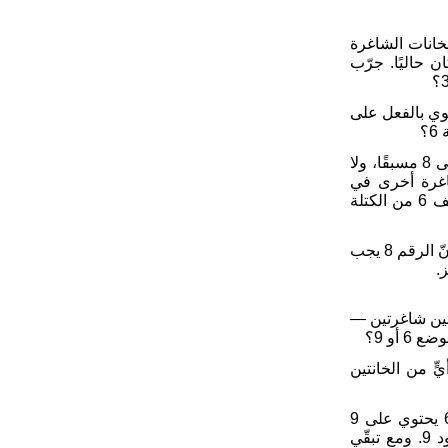
! إذا جرّبت الرقم 6 في كل الخانات الشاغرة
 مكان حاليًا. جرّب
ابتك «لا» فأنت محق مرة أخرى. فالصف 2 يحتوي بالفعل على
10. إذا أجبت «نعم» فأنت على صواب. الكتلة 6 لا تحتوي على 8 مسبقًا، ولا
انة شاغرة أخرى في
العمود 9 يجب استبعادها أولًا. هل يمكن أن يوضع 8 في الصف 6 من الكتلة
11. لا، لا يمكن لأن الصف 6 يحتوي على 8 بالفعل. هذا يعني أنّ الرقم 8 يجب
 ولم يبقَ سوى خانتين شاغرتين —
 من أيٍّ من الخانتين
14. إذا قلت إن 9 لا يمكن وضعه في الصف 6 لأن الصف 6 يحتوي على 9
بالفعل فأنت محق. إذًا يجب وضع 9 في الصف 2 من العمود 9. ومع تبقّي