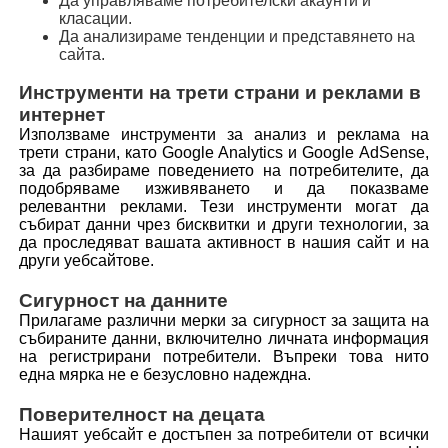
Да управляваме потребителски акаунти и
класации.
Да анализираме тенденции и представянето на
сайта.
Инструменти на трети страни и реклами в
интернет
Използваме инструменти за анализ и реклама на
трети страни, като Google Analytics и Google AdSense,
за да разбираме поведението на потребителите, да
подобряваме изживяването и да показваме
релевантни реклами. Тези инструменти могат да
събират данни чрез бисквитки и други технологии, за
да проследяват вашата активност в нашия сайт и на
други уебсайтове.
Сигурност на данните
Прилагаме различни мерки за сигурност за защита на
събираните данни, включително личната информация
на регистрирани потребители. Въпреки това нито
една мярка не е безусловно надеждна.
Поверителност на децата
Нашият уебсайт е достъпен за потребители от всички