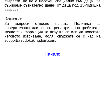
възрасти, но не е насочен специално към деца. Не
събираме съзнателно данни от деца под 13-годишна
възраст.
Контакт
За въпроси относно нашата Политика за
поверителност или ако сте регистриран потребител и
желаете информация за акаунта си или да поискате
неговото изтриване, моля, свържете се с нас на
support@sudokukingdom.com.
Начало
🌐
Език: