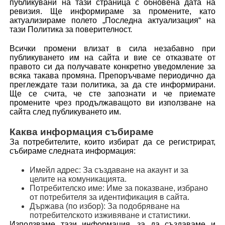
публикувани на тази страница с обновена дата на
ревизия. Ще информираме за промените, като
актуализираме полето „Последна актуализация“ на
тази Политика за поверителност.
Всички промени влизат в сила незабавно при
публикуването им на сайта и вие се отказвате от
правото си да получавате конкретно уведомление за
всяка такава промяна. Препоръчваме периодично да
преглеждате тази политика, за да сте информирани.
Ще се счита, че сте запознати и че приемате
промените чрез продължаващото ви използване на
сайта след публикуването им.
Каква информация събираме
За потребителите, които избират да се регистрират,
събираме следната информация:
Имейл адрес: За създаване на акаунт и за
целите на комуникацията.
Потребителско име: Име за показване, избрано
от потребителя за идентификация в сайта.
Държава (по избор): За подобряване на
потребителското изживяване и статистики.
Използваме тази информация, за да създаваме и