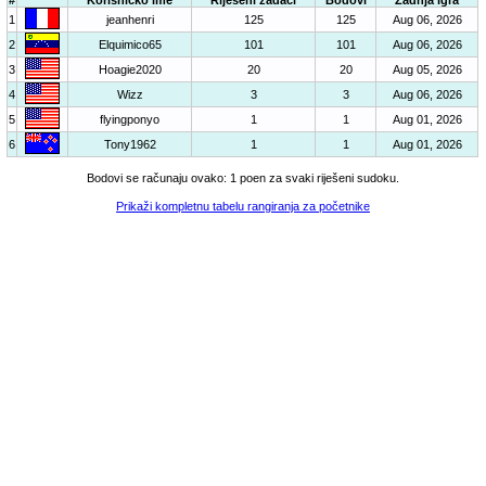
#
Korisničko ime
Riješeni zadaci
Bodovi
Zadnja igra
1
jeanhenri
125
125
Aug 06, 2026
2
Elquimico65
101
101
Aug 06, 2026
3
Hoagie2020
20
20
Aug 05, 2026
4
Wizz
3
3
Aug 06, 2026
5
flyingponyo
1
1
Aug 01, 2026
6
Tony1962
1
1
Aug 01, 2026
Bodovi se računaju ovako: 1 poen za svaki riješeni sudoku.
Prikaži kompletnu tabelu rangiranja za početnike