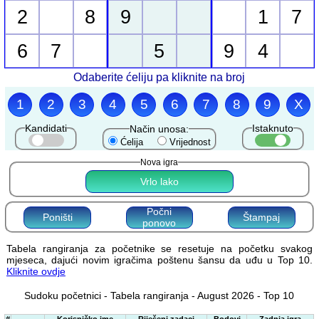
2
8
9
1
7
6
7
5
9
4
Odaberite ćeliju pa kliknite na broj
1
2
3
4
5
6
7
8
9
X
Kandidati
Istaknuto
Način unosa:
Ćelija
Vrijednost
Nova igra
Vrlo lako
Počni
Poništi
Štampaj
ponovo
Tabela rangiranja za početnike se resetuje na početku svakog
mjeseca, dajući novim igračima poštenu šansu da uđu u Top 10.
Kliknite ovdje
Sudoku početnici - Tabela rangiranja - August 2026 - Top 10