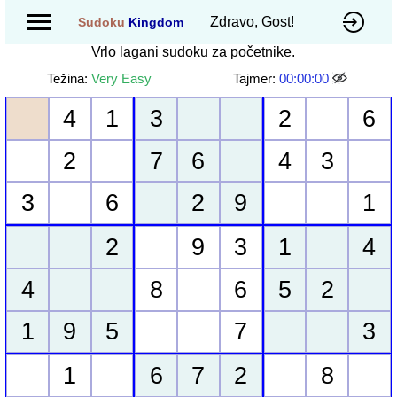
Zdravo, Gost!
Sudoku
Kingdom
Vrlo lagani sudoku za početnike.
Težina:
Very Easy
Tajmer:
00:00:00
4
1
3
2
6
2
7
6
4
3
3
6
2
9
1
2
9
3
1
4
4
8
6
5
2
1
9
5
7
3
1
6
7
2
8