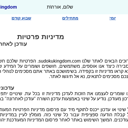
שלום, אורח\ת
ingdom
יומי
מתחילים
שבוע קודם
מדיניות פרטיות
עודכן לאחרונה: 5 באוג
ברוכים הבאים לאתר שלנו kukingdom.com
בירה כיצד אנו אוספים, משתמשים, חושפים ושומרים על המידע ש
א קראו מדיניות זו בקפידה. בשימושכם באתר אתם מסכימים לנוהלי ה
נכם מסכימים לתנאים, נא אל תיגשו לאתר.
עדכוני
ו שומרים לעצמנו את הזכות לעדכן מדיניות זו בכל עת. שינויים ית
כון מעודכן. נודיע על שינוי באמצעות עדכון השורה "עודכן לאחרונה" ב
 שינוי או עדכון ייכנס לתוקף מיד עם פרסום מדיניות הפרטיות המעו
 קבלת הודעה ספציפית עבור כל שינוי כזה. מומלץ לעיין במדיניו
ודכנים. המשך השימוש באתר לאחר פרסום המדיניות המעודכנת יהווה