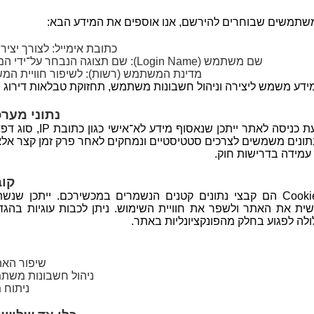
שתמשים שבוחרים להירשם, אנו אוספים את המידע הבא:
כתובת אימייל: לצורך יציר
שם משתמש (Login Name): שם תצוגה הנבחר על־ידי המשתמש לזיהוי באתר.
מדינת המשתמש (רשות): לשיפור חוויית המ
ידע משמש ליצירה וניהול חשבונות משתמש, תחזוקת טבלאות דירוג ול
נתוני מערכת (ive Data
בעת כניסה לאתר ייתכן 
תונים משמשים לצרכים סטטיסטיים ונמחקים לאחר פרק זמן קצר א
 עמידה בדרישות חוק.
קובצ
Cookies הם קבצי נתונים קטנים הנשמרים במכשירכם. ייתכן שנ
שית את האתר ולשפר את חוויית השימוש. ניתן לכבות עוגיות בהגד
ולה לפגוע בחלק מהפונקציונליות באתר.
שיפור האת
ניהול חשבונות משתמ
ניתוח 