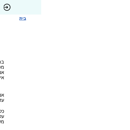
בית
מס
אנ
אי
אנ
עד
כל
על
מע