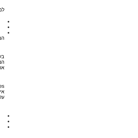
למ
המ
הנ
או
אי
על