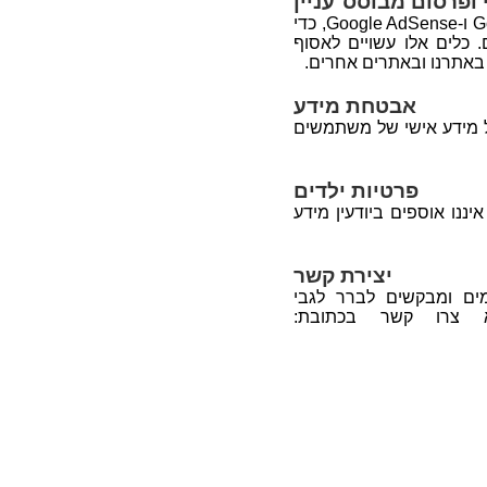
 ופרסום מבוסס־עניין
אנו משתמשים בכלי ניתוח ופרסום של צד שלישי, כגון Google Analytics ו-Google AdSense, כדי
כלים אלו עשויים לאסוף
 באתרנו ובאתרים אחרים.
אבטחת מידע
לל מידע אישי של משתמשים
פרטיות ילדים
ננו אוספים ביודעין מידע
יצירת קשר
ים ומבקשים לברר לגבי
א צרו קשר בכתובת: