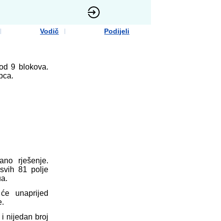
Vodič
Podijeli
od 9 blokova.
pca.
no rješenje.
svih 81 polje
ua.
će unaprijed
e.
i nijedan broj