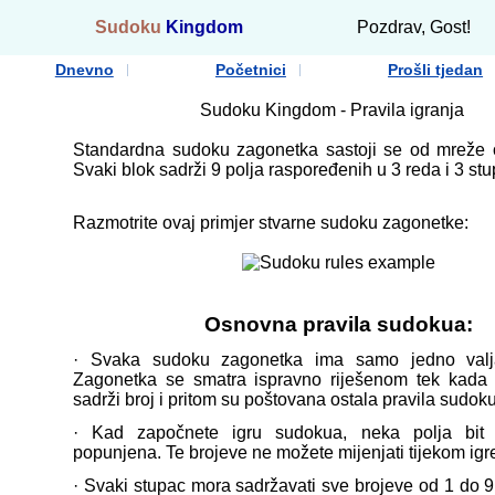
Sudoku
Kingdom
Pozdrav, Gost!
Dnevno
Početnici
Prošli tjedan
Sudoku Kingdom - Pravila igranja
Standardna sudoku zagonetka sastoji se od mreže 
Svaki blok sadrži 9 polja raspoređenih u 3 reda i 3 stu
Razmotrite ovaj primjer stvarne sudoku zagonetke:
Osnovna pravila sudokua:
· Svaka sudoku zagonetka ima samo jedno valja
Zagonetka se smatra ispravno riješenom tek kada 
sadrži broj i pritom su poštovana ostala pravila sudok
· Kad započnete igru sudokua, neka polja bit 
popunjena. Te brojeve ne možete mijenjati tijekom igr
· Svaki stupac mora sadržavati sve brojeve od 1 do 9 