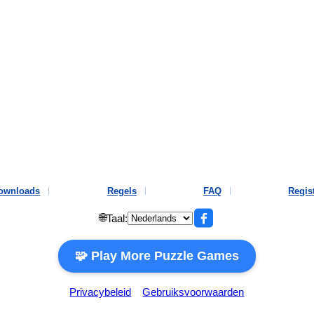
ownloads
Regels
FAQ
Regis
🌐
Taal:
🧩 Play More Puzzle Games
Privacybeleid
Gebruiksvoorwaarden