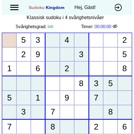
Hej, Gäst!
Sudoku
Kingdom
Klassisk sudoku i 4 svårighetsnivåer
Svårighetsgrad:
lätt
Timer:
00:00:00
5
3
4
2
2
9
3
5
1
6
2
8
8
3
5
5
1
9
7
3
7
8
7
8
2
6