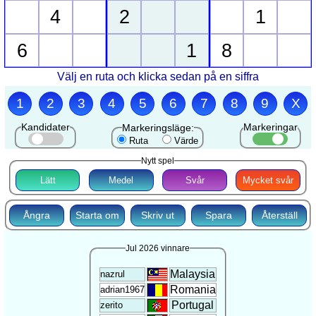
4
2
1
6
1
8
Välj en ruta och klicka sedan på en siffra
1
2
3
4
5
6
7
8
9
X
Kandidater
Markeringar
Markeringsläge:
Ruta
Värde
Nytt spel
Lätt
Medel
Svår
Mycket svår
Ångra
Starta om
Skriv ut
Spara
Återställ
Jul 2026 vinnare
Malaysia
nazrul
Romania
adrian1967
Portugal
zerito