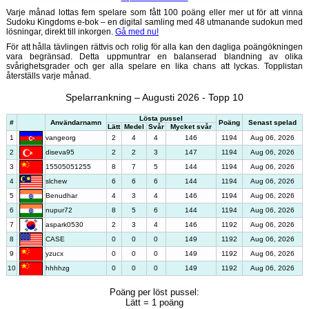
Varje månad lottas fem spelare som fått 100 poäng eller mer ut för att vinna
Sudoku Kingdoms e-bok – en digital samling med 48 utmanande sudokun med
lösningar, direkt till inkorgen.
Gå med nu!
För att hålla tävlingen rättvis och rolig för alla kan den dagliga poängökningen
vara begränsad. Detta uppmuntrar en balanserad blandning av olika
svårighetsgrader och ger alla spelare en lika chans att lyckas. Topplistan
återställs varje månad.
Spelarrankning – Augusti 2026 - Topp 10
Lösta pussel
#
Användarnamn
Poäng
Senast spelad
Lätt
Medel
Svår
Mycket svår
1
vangeorg
2
4
4
146
1194
Aug 06, 2026
2
diseva95
2
2
3
147
1194
Aug 06, 2026
3
15505051255
8
7
5
144
1194
Aug 06, 2026
4
slchew
6
6
6
144
1194
Aug 06, 2026
5
Benudhar
4
3
4
146
1194
Aug 06, 2026
6
nupur72
8
5
6
144
1194
Aug 06, 2026
7
aspark0530
2
3
4
146
1192
Aug 06, 2026
8
CASE
0
0
0
149
1192
Aug 06, 2026
9
yzucx
0
0
0
149
1192
Aug 06, 2026
10
hhhhzg
0
0
0
149
1192
Aug 06, 2026
Poäng per löst pussel:
Lätt = 1 poäng