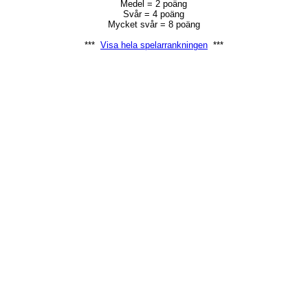
Medel = 2 poäng
Svår = 4 poäng
Mycket svår = 8 poäng
***
Visa hela spelarrankningen
***