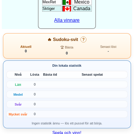
Mexico
MexRet
Canada
Sktiger
Alla vinnare
🔥 Sudoku-svit
?
Aktuell
Senast löst
🏆 Bästa
0
-
0
Din lokala statistik
Nivå
Lösta
Bästa tid
Senast spelat
0
Lätt
0
Medel
0
Svår
0
Mycket svår
Ingen statistik ännu — lös ett pussel för att börja.
Spela och vinn!