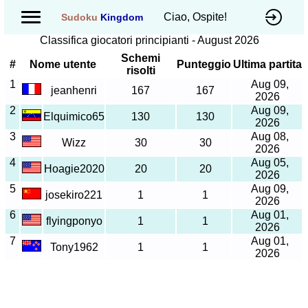
Ciao, Ospite!
Sudoku
Kingdom
Classifica giocatori principianti - August 2026
Schemi
#
Nome utente
Punteggio
Ultima partita
risolti
1
Aug 09,
jeanhenri
167
167
2026
2
Aug 09,
Elquimico65
130
130
2026
3
Aug 08,
Wizz
30
30
2026
4
Aug 05,
Hoagie2020
20
20
2026
5
Aug 09,
josekiro221
1
1
2026
6
Aug 01,
flyingponyo
1
1
2026
7
Aug 01,
Tony1962
1
1
2026