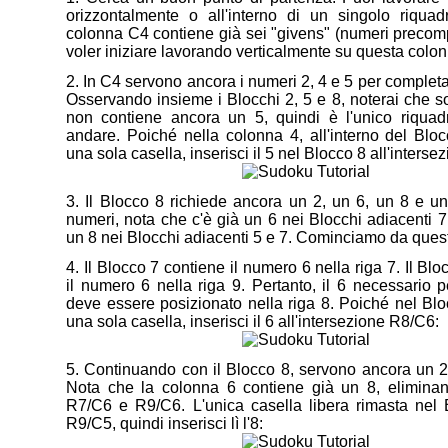
orizzontalmente o all'interno di un singolo riquad
colonna C4 contiene già sei "givens" (numeri precompil
voler iniziare lavorando verticalmente su questa colon
2. In C4 servono ancora i numeri 2, 4 e 5 per completa
Osservando insieme i Blocchi 2, 5 e 8, noterai che so
non contiene ancora un 5, quindi è l'unico riquad
andare. Poiché nella colonna 4, all'interno del Bloc
una sola casella, inserisci il 5 nel Blocco 8 all'inters
3. Il Blocco 8 richiede ancora un 2, un 6, un 8 e un
numeri, nota che c'è già un 6 nei Blocchi adiacenti 7 
un 8 nei Blocchi adiacenti 5 e 7. Cominciamo da quest
4. Il Blocco 7 contiene il numero 6 nella riga 7. Il Bl
il numero 6 nella riga 9. Pertanto, il 6 necessario p
deve essere posizionato nella riga 8. Poiché nel Blo
una sola casella, inserisci il 6 all'intersezione R8/C6:
5. Continuando con il Blocco 8, servono ancora un 2
Nota che la colonna 6 contiene già un 8, eliminan
R7/C6 e R9/C6. L'unica casella libera rimasta nel 
R9/C5, quindi inserisci lì l'8: