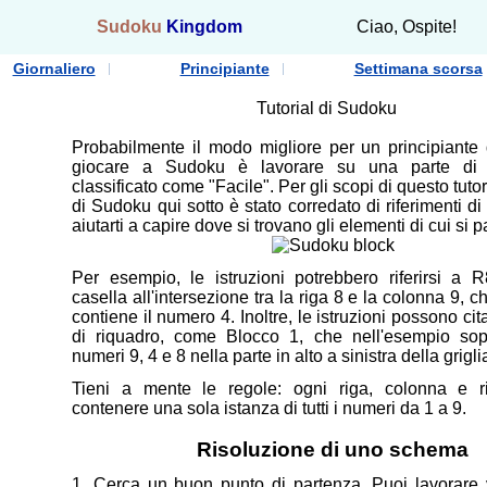
Sudoku
Kingdom
Ciao, Ospite!
Giornaliero
Principiante
Settimana scorsa
Tutorial di Sudoku
Probabilmente il modo migliore per un principiante
giocare a Sudoku è lavorare su una parte d
classificato come "Facile". Per gli scopi di questo tuto
di Sudoku qui sotto è stato corredato di riferimenti d
aiutarti a capire dove si trovano gli elementi di cui si p
Per esempio, le istruzioni potrebbero riferirsi a 
casella all'intersezione tra la riga 8 e la colonna 9, 
contiene il numero 4. Inoltre, le istruzioni possono c
di riquadro, come Blocco 1, che nell'esempio sop
numeri 9, 4 e 8 nella parte in alto a sinistra della grigl
Tieni a mente le regole: ogni riga, colonna e 
contenere una sola istanza di tutti i numeri da 1 a 9.
Risoluzione di uno schema
1. Cerca un buon punto di partenza. Puoi lavorare 