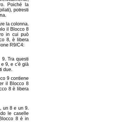
ro. Poiché la
ati), potresti
na.
re la colonna.
lo il Blocco 8
ro in cui può
co 8, è libera
ezione R9/C4:
 9. Tra questi
e 9, e c'è già
i due.
occo 9 contiene
er il Blocco 8
cco 8 è libera
, un 8 e un 9.
do le caselle
Blocco 8 è in