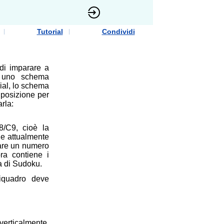
Tutorial
Condividi
 di imparare a
i uno schema
rial, lo schema
i posizione per
arla:
R8/C9, cioè la
che attualmente
itare un numero
ra contiene i
ia di Sudoku.
riquadro deve
verticalmente,