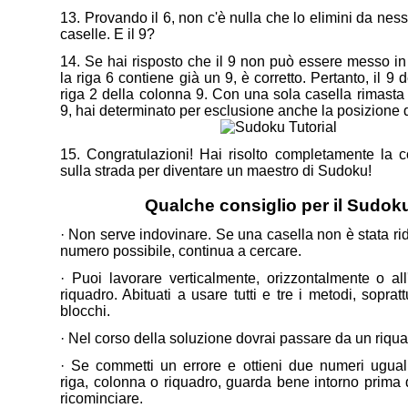
13. Provando il 6, non c'è nulla che lo elimini da nes
caselle. E il 9?
14. Se hai risposto che il 9 non può essere messo in
la riga 6 contiene già un 9, è corretto. Pertanto, il 9
riga 2 della colonna 9. Con una sola casella rimasta
9, hai determinato per esclusione anche la posizione d
15. Congratulazioni! Hai risolto completamente la 
sulla strada per diventare un maestro di Sudoku!
Qualche consiglio per il Sudok
· Non serve indovinare. Se una casella non è stata rid
numero possibile, continua a cercare.
· Puoi lavorare verticalmente, orizzontalmente o all
riquadro. Abituati a usare tutti e tre i metodi, soprat
blocchi.
· Nel corso della soluzione dovrai passare da un riquad
· Se commetti un errore e ottieni due numeri ugual
riga, colonna o riquadro, guarda bene intorno prima d
ricominciare.