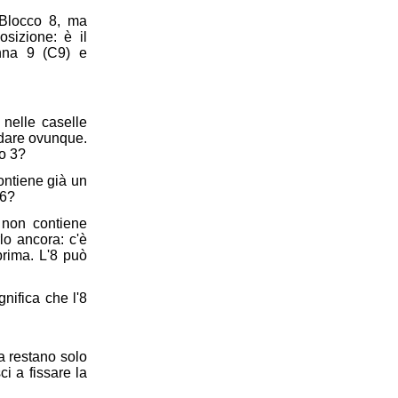
 Blocco 8, ma
sizione: è il
onna 9 (C9) e
 nelle caselle
ndare ovunque.
co 3?
contiene già un
 6?
6 non contiene
lo ancora: c'è
prima. L'8 può
nifica che l'8
a restano solo
ci a fissare la