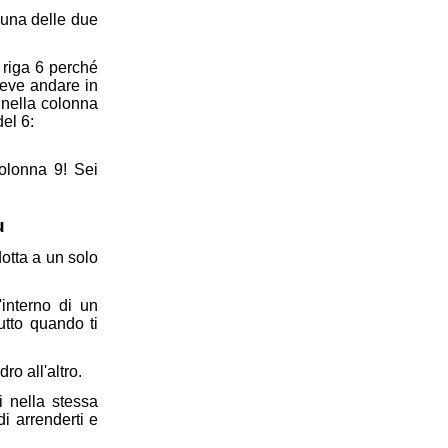
suna delle due
 riga 6 perché
 deve andare in
 nella colonna
el 6:
colonna 9! Sei
u
otta a un solo
'interno di un
tutto quando ti
ro all'altro.
i nella stessa
i arrenderti e