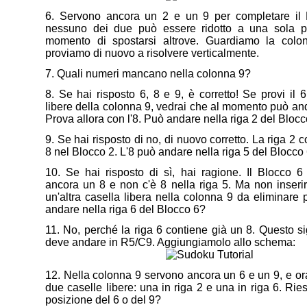
6. Servono ancora un 2 e un 9 per completare il
nessuno dei due può essere ridotto a una sola po
momento di spostarsi altrove. Guardiamo la col
proviamo di nuovo a risolvere verticalmente.
7. Quali numeri mancano nella colonna 9?
8. Se hai risposto 6, 8 e 9, è corretto! Se provi il 6
libere della colonna 9, vedrai che al momento può a
Prova allora con l'8. Può andare nella riga 2 del Bloc
9. Se hai risposto di no, di nuovo corretto. La riga 2 
8 nel Blocco 2. L'8 può andare nella riga 5 del Blocco
10. Se hai risposto di sì, hai ragione. Il Blocco 
ancora un 8 e non c'è 8 nella riga 5. Ma non inserir
un'altra casella libera nella colonna 9 da eliminare 
andare nella riga 6 del Blocco 6?
11. No, perché la riga 6 contiene già un 8. Questo sig
deve andare in R5/C9. Aggiungiamolo allo schema:
12. Nella colonna 9 servono ancora un 6 e un 9, e or
due caselle libere: una in riga 2 e una in riga 6. Ries
posizione del 6 o del 9?