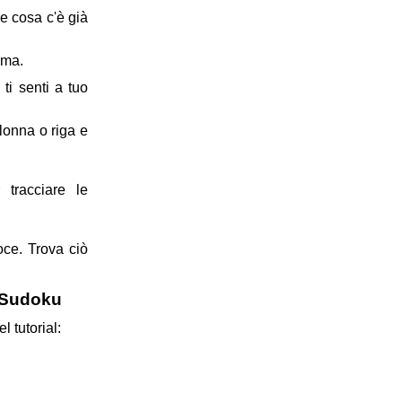
e cosa c'è già
ema.
ti senti a tuo
lonna o riga e
 tracciare le
oce. Trova ciò
i Sudoku
 tutorial: