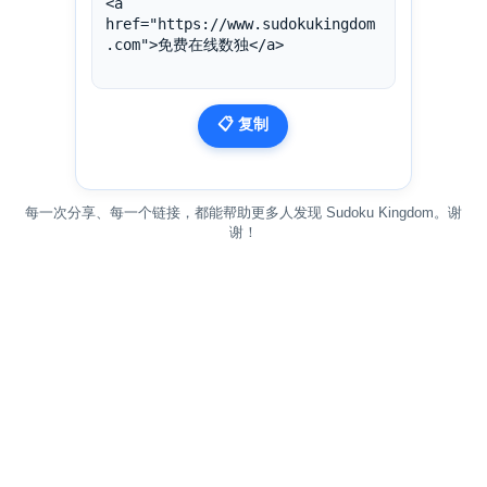
📋 复制
每一次分享、每一个链接，都能帮助更多人发现 Sudoku Kingdom。谢
谢！