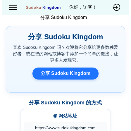
你好，访客！
Sudoku
Kingdom
分享 Sudoku Kingdom
分享 Sudoku Kingdom
喜欢 Sudoku Kingdom 吗？欢迎将它分享给更多数独爱
好者，或在您的网站或博客中添加一个简单的链接，让
更多人发现它。
分享 Sudoku Kingdom
分享 Sudoku Kingdom 的方式
🌐
网站地址