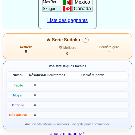
Mexico
MexRet
Canada
Sktiger
Liste des gagnants
🔥 Série Sudoku
?
Actuelle
Dernière grille
🏆 Meilleure
0
-
0
Vos statistiques locales
Niveau
Résolus
Meilleur temps
Dernière partie
0
Facile
0
Moyen
0
Difficile
0
Très difficile
Aucune statistique — résolvez une grille pour commencer.
Jouez et gagnez !