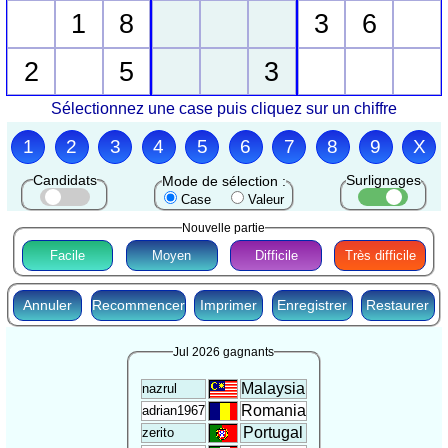
1
8
3
6
2
5
3
Sélectionnez une case puis cliquez sur un chiffre
1
2
3
4
5
6
7
8
9
X
Candidats
Surlignages
Mode de sélection :
Case
Valeur
Nouvelle partie
Facile
Moyen
Difficile
Très difficile
Annuler
Recommencer
Imprimer
Enregistrer
Restaurer
Jul 2026 gagnants
Malaysia
nazrul
Romania
adrian1967
Portugal
zerito