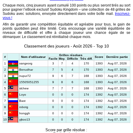
Chaque mois, cinq joueurs ayant cumulé 100 points ou plus seront tirés au sort
pour gagner l’eBook exclusif Sudoku Kingdom – une collection de 48 grilles de
Sudoku avec solutions, envoyée directement dans votre boîte mail.
Inscrivez-
vous !
Afin de garantir une compétition équitable et agréable pour tous, le gain de
points quotidien peut être limité. Cela encourage une variété équilibrée de
niveaux de difficulté et offre à chaque joueur une chance égale de se
démarquer. Le classement est réinitialisé chaque mois.
Classement des joueurs - Août 2026 - Top 10
Grilles résolues
#
Nom d’utilisateur
Score
Dernière partie
Facile
Moy.
Difficile
Très diff.
1
vangeorg
3
7
4
170
1393
Aug 07, 2026
2
Benudhar
7
5
4
170
1393
Aug 07, 2026
3
nupur72
9
6
7
168
1393
Aug 07, 2026
4
15505051255
9
8
6
168
1393
Aug 07, 2026
5
slchew
7
7
7
168
1393
Aug 07, 2026
6
Loyo
0
0
0
174
1392
Aug 07, 2026
7
Bast
0
0
0
174
1392
Aug 07, 2026
8
robotg
0
0
0
174
1392
Aug 07, 2026
9
honggh
0
0
0
174
1392
Aug 07, 2026
10
yjkoo13
0
0
0
174
1392
Aug 07, 2026
Score par grille résolue :