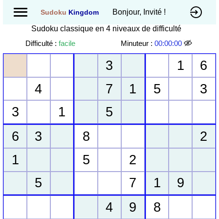
Bonjour, Invité !
Sudoku
Kingdom
Sudoku classique en 4 niveaux de difficulté
Difficulté :
facile
Minuteur :
00:00:00
3
1
6
4
7
1
5
3
3
1
5
6
3
8
2
1
5
2
5
7
1
9
4
9
8