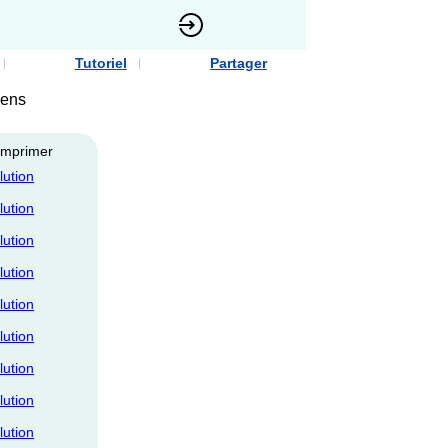
Tutoriel
Partager
diens
/Imprimer
lution
lution
lution
lution
lution
lution
lution
lution
lution